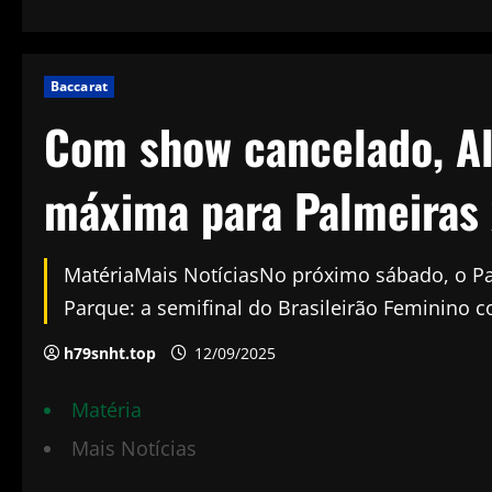
Baccarat
Com show cancelado, Al
máxima para Palmeiras 
MatériaMais NotíciasNo próximo sábado, o Pal
Parque: a semifinal do Brasileirão Feminino c
h79snht.top
12/09/2025
Matéria
Mais Notícias