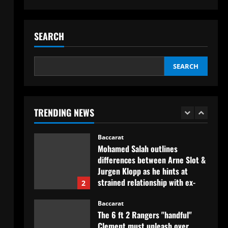
Baccarat
Pochettino livid with Chelsea
board ready to green-light £50
SEARCH
million sale
5
12/09/2025
SEARCH
Baccarat
Com show cancelado, Allianz terá
capacidade máxima para
Palmeiras x Juventude
TRENDING NEWS
1
12/09/2025
Baccarat
Mohamed Salah outlines
differences between Arne Slot &
Jurgen Klopp as he hints at
strained relationship with ex-
2
Liverpool boss
Baccarat
12/09/2025
The 6 ft 2 Rangers "handful"
Clement must unleash over