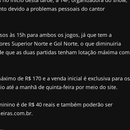
 no início desta tarde, a T4F, organizadora do show,
to devido a problemas pessoais do cantor
ssos às 15h para ambos os jogos, já que tem a
ores Superior Norte e Gol Norte, o que diminuiria
é de que as duas partidas tenham lotação máxima com
ximo de R$ 170 e a venda inicial é exclusiva para os
gio até a manhã de quinta-feira por meio do site.
minino é de R$ 40 reais e também poderão ser
eiras.com.br.