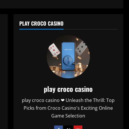
PLAY CROCO CASINO
play croco casino
play croco casino ❤ Unleash the Thrill: Top
Picks from Croco Casino's Exciting Online
Game Selection