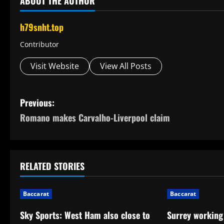
ABOUT THE AUTHOR
h79snht.top
Contributor
Visit Website
View All Posts
P
Previous:
Romano makes Carvalho-Liverpool claim
o
s
t
RELATED STORIES
n
Baccarat
Baccarat
a
Sky Sports: West Ham also close to
Surrey working 